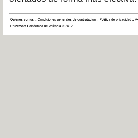
Quienes somos
::
Condiciones generales de contratación
::
Política de privacidad
::
A
Universitat Politècnica de València © 2012