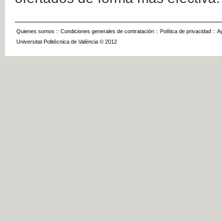
Quienes somos
::
Condiciones generales de contratación
::
Política de privacidad
::
A
Universitat Politècnica de València © 2012