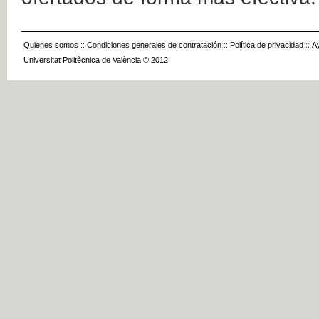
Quienes somos
::
Condiciones generales de contratación
::
Política de privacidad
::
A
Universitat Politècnica de València © 2012