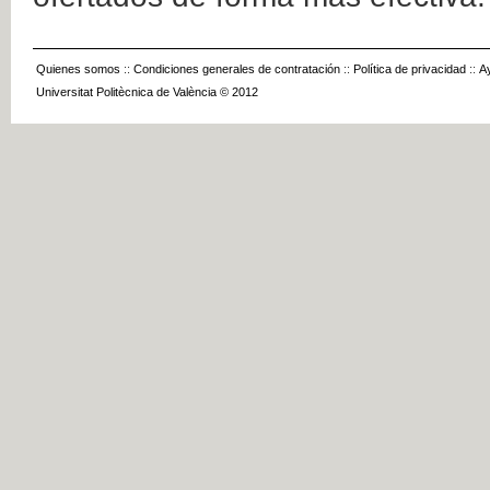
Quienes somos
::
Condiciones generales de contratación
::
Política de privacidad
::
A
Universitat Politècnica de València © 2012