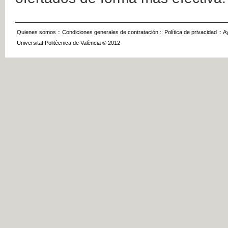
Quienes somos
::
Condiciones generales de contratación
::
Política de privacidad
::
A
Universitat Politècnica de València © 2012