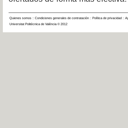
Quienes somos
::
Condiciones generales de contratación
::
Política de privacidad
::
A
Universitat Politècnica de València © 2012