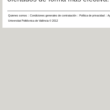
Quienes somos
::
Condiciones generales de contratación
::
Política de privacidad
::
A
Universitat Politècnica de València © 2012