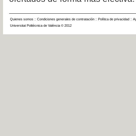
Quienes somos
::
Condiciones generales de contratación
::
Política de privacidad
::
A
Universitat Politècnica de València © 2012