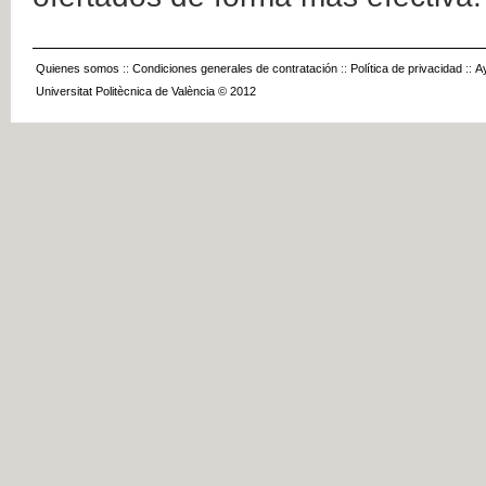
Quienes somos
::
Condiciones generales de contratación
::
Política de privacidad
::
A
Universitat Politècnica de València © 2012