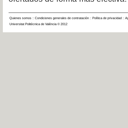
Quienes somos
::
Condiciones generales de contratación
::
Política de privacidad
::
A
Universitat Politècnica de València © 2012