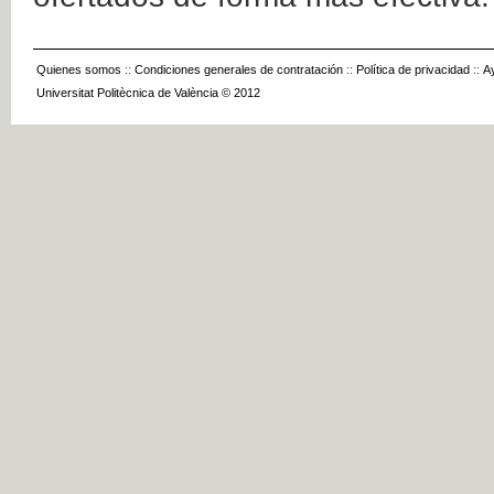
Quienes somos
::
Condiciones generales de contratación
::
Política de privacidad
::
A
Universitat Politècnica de València © 2012