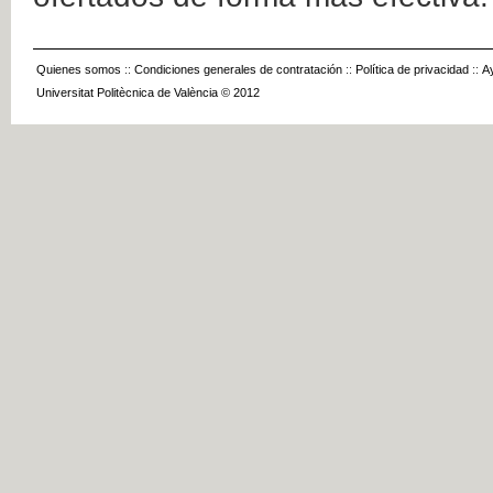
Quienes somos
::
Condiciones generales de contratación
::
Política de privacidad
::
A
Universitat Politècnica de València © 2012