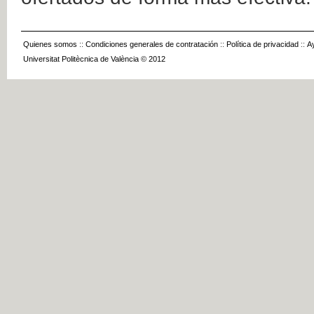
Quienes somos
::
Condiciones generales de contratación
::
Política de privacidad
::
A
Universitat Politècnica de València © 2012