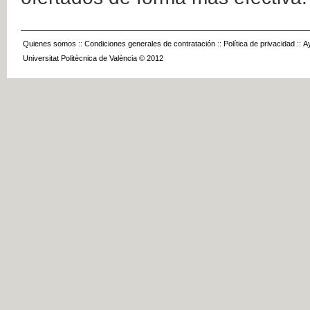
Quienes somos
::
Condiciones generales de contratación
::
Política de privacidad
::
A
Universitat Politècnica de València © 2012