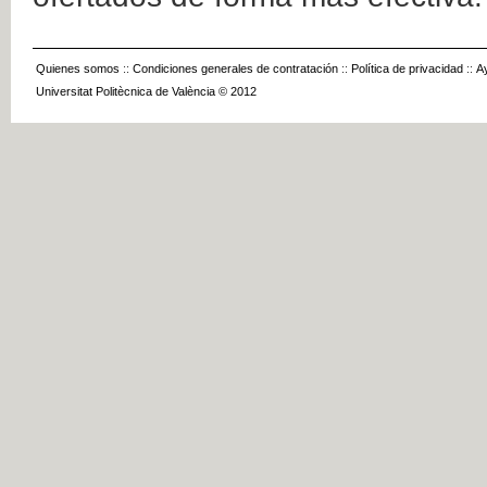
Quienes somos
::
Condiciones generales de contratación
::
Política de privacidad
::
A
Universitat Politècnica de València © 2012