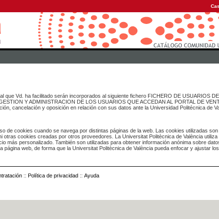
Cas
onal que Vd. ha facilitado serán incorporados al siguiente fichero FICHERO DE USUARIOS
inado a GESTION Y ADMINISTRACION DE LOS USUARIOS QUE ACCEDAN AL PORTAL DE VE
ación, cancelación y oposición en relación con sus datos ante la Universidad Politécnica de V
o de cookies cuando se navega por distintas páginas de la web. Las cookies utilizadas son
i otras cookies creadas por otros proveedores. La Universitat Politècnica de València utiliza
icio más personalizado. También son utilizadas para obtener información anónima sobre dato
ia página web, de forma que la Universitat Politècnica de València pueda enfocar y ajustar lo
tratación
::
Política de privacidad
::
Ayuda