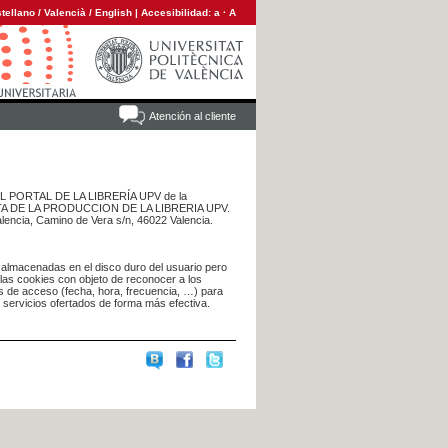
tellano
/
Valencià
/
English
|
Accesibilidad:
a
·
A
Atención al cliente
 DEL PORTAL DE LA LIBRERÍA UPV de la
NTA DE LA PRODUCCION DE LA LIBRERIA UPV.
alencia, Camino de Vera s/n, 46022 Valencia.
 almacenadas en el disco duro del usuario pero
 las cookies con objeto de reconocer a los
s de acceso (fecha, hora, frecuencia, …) para
s servicios ofertados de forma más efectiva.