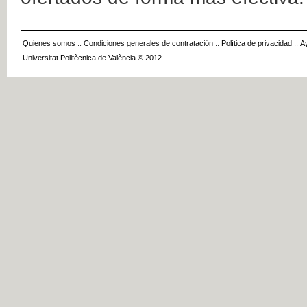
Quienes somos
::
Condiciones generales de contratación
::
Política de privacidad
::
A
Universitat Politècnica de València © 2012