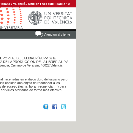
tellano
/
Valencià
/
English
|
Accesibilidad:
a
·
A
Atención al cliente
 DEL PORTAL DE LA LIBRERÍA UPV de la
NTA DE LA PRODUCCION DE LA LIBRERIA UPV.
alencia, Camino de Vera s/n, 46022 Valencia.
 almacenadas en el disco duro del usuario pero
 las cookies con objeto de reconocer a los
s de acceso (fecha, hora, frecuencia, …) para
s servicios ofertados de forma más efectiva.