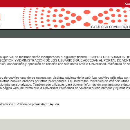
Cas
onal que Vd. ha facilitado serán incorporados al siguiente fichero FICHERO DE USUARIOS
inado a GESTION Y ADMINISTRACION DE LOS USUARIOS QUE ACCEDAN AL PORTAL DE VE
ación, cancelación y oposición en relación con sus datos ante la Universidad Politécnica de V
o de cookies cuando se navega por distintas páginas de la web. Las cookies utilizadas son
i otras cookies creadas por otros proveedores. La Universitat Politècnica de València utiliza
icio más personalizado. También son utilizadas para obtener información anónima sobre dato
ia página web, de forma que la Universitat Politècnica de València pueda enfocar y ajustar lo
tratación
::
Política de privacidad
::
Ayuda