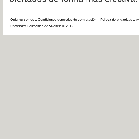
Quienes somos
::
Condiciones generales de contratación
::
Política de privacidad
::
A
Universitat Politècnica de València © 2012