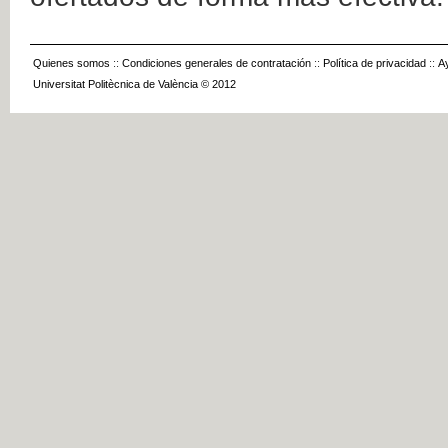
Quienes somos
::
Condiciones generales de contratación
::
Política de privacidad
::
A
Universitat Politècnica de València © 2012