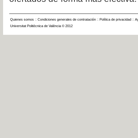
Quienes somos
::
Condiciones generales de contratación
::
Política de privacidad
::
A
Universitat Politècnica de València © 2012