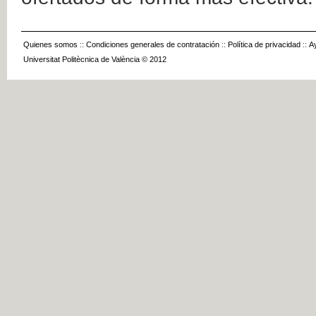
Quienes somos
::
Condiciones generales de contratación
::
Política de privacidad
::
A
Universitat Politècnica de València © 2012