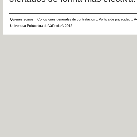
Quienes somos
::
Condiciones generales de contratación
::
Política de privacidad
::
A
Universitat Politècnica de València © 2012