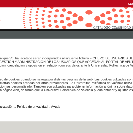
Cas
onal que Vd. ha facilitado serán incorporados al siguiente fichero FICHERO DE USUARIOS
inado a GESTION Y ADMINISTRACION DE LOS USUARIOS QUE ACCEDAN AL PORTAL DE VE
ación, cancelación y oposición en relación con sus datos ante la Universidad Politécnica de V
o de cookies cuando se navega por distintas páginas de la web. Las cookies utilizadas son
i otras cookies creadas por otros proveedores. La Universitat Politècnica de València utiliza
icio más personalizado. También son utilizadas para obtener información anónima sobre dato
ia página web, de forma que la Universitat Politècnica de València pueda enfocar y ajustar lo
tratación
::
Política de privacidad
::
Ayuda