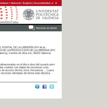
tellano
/
Valencià
/
English
|
Accesibilidad:
a
·
A
Atención al cliente
 DEL PORTAL DE LA LIBRERÍA UPV de la
NTA DE LA PRODUCCION DE LA LIBRERIA UPV.
alencia, Camino de Vera s/n, 46022 Valencia.
 almacenadas en el disco duro del usuario pero
 las cookies con objeto de reconocer a los
s de acceso (fecha, hora, frecuencia, …) para
s servicios ofertados de forma más efectiva.