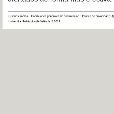
Quienes somos
::
Condiciones generales de contratación
::
Política de privacidad
::
A
Universitat Politècnica de València © 2012