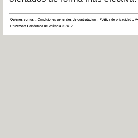
Quienes somos
::
Condiciones generales de contratación
::
Política de privacidad
::
A
Universitat Politècnica de València © 2012