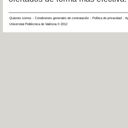
Quienes somos
::
Condiciones generales de contratación
::
Política de privacidad
::
A
Universitat Politècnica de València © 2012