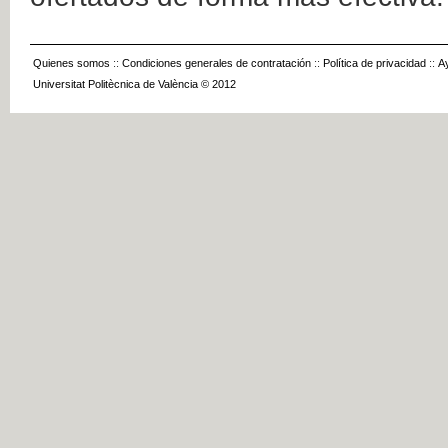
Quienes somos
::
Condiciones generales de contratación
::
Política de privacidad
::
A
Universitat Politècnica de València © 2012