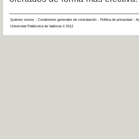
Quienes somos
::
Condiciones generales de contratación
::
Política de privacidad
::
A
Universitat Politècnica de València © 2012