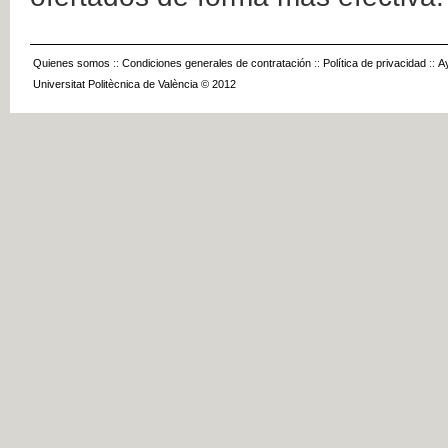
Quienes somos
::
Condiciones generales de contratación
::
Política de privacidad
::
A
Universitat Politècnica de València © 2012