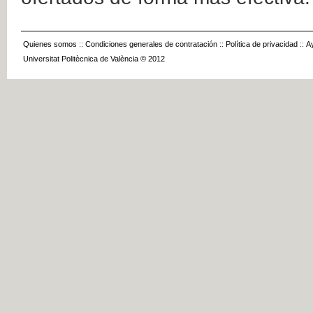
Quienes somos
::
Condiciones generales de contratación
::
Política de privacidad
::
A
Universitat Politècnica de València © 2012