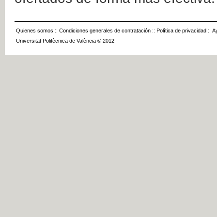
Quienes somos
::
Condiciones generales de contratación
::
Política de privacidad
::
A
Universitat Politècnica de València © 2012