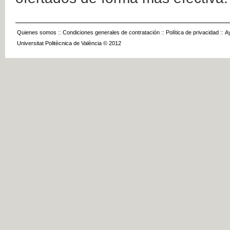
Quienes somos
::
Condiciones generales de contratación
::
Política de privacidad
::
A
Universitat Politècnica de València © 2012