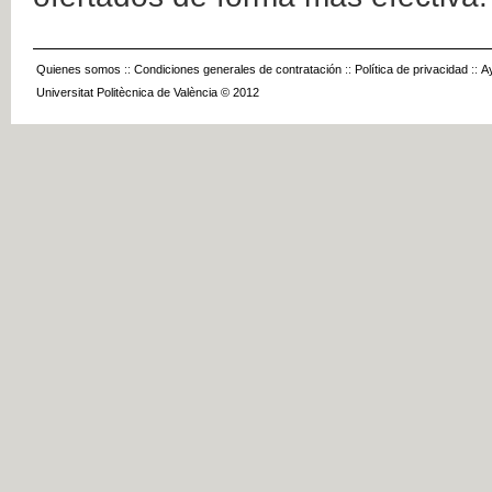
Quienes somos
::
Condiciones generales de contratación
::
Política de privacidad
::
A
Universitat Politècnica de València © 2012