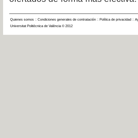
Quienes somos
::
Condiciones generales de contratación
::
Política de privacidad
::
A
Universitat Politècnica de València © 2012