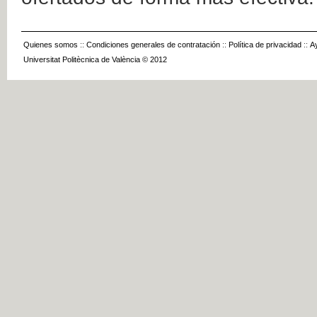
Quienes somos
::
Condiciones generales de contratación
::
Política de privacidad
::
A
Universitat Politècnica de València © 2012