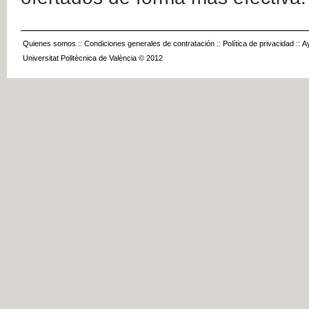
Quienes somos
::
Condiciones generales de contratación
::
Política de privacidad
::
A
Universitat Politècnica de València © 2012