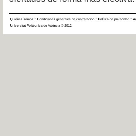
Quienes somos
::
Condiciones generales de contratación
::
Política de privacidad
::
A
Universitat Politècnica de València © 2012