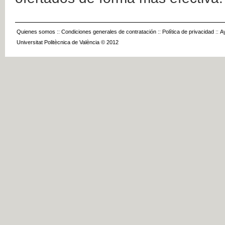
Quienes somos
::
Condiciones generales de contratación
::
Política de privacidad
::
A
Universitat Politècnica de València © 2012