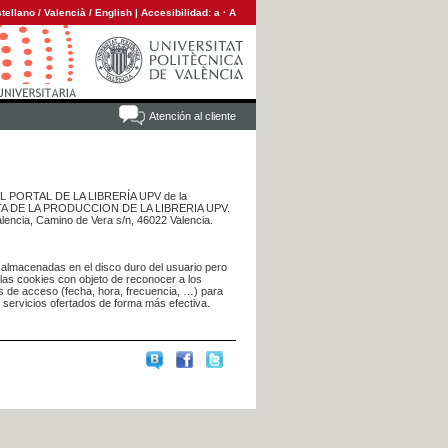
tellano
/
Valencià
/
English
|
Accesibilidad:
a
·
A
Atención al cliente
 DEL PORTAL DE LA LIBRERÍA UPV de la
NTA DE LA PRODUCCION DE LA LIBRERIA UPV.
alencia, Camino de Vera s/n, 46022 Valencia.
 almacenadas en el disco duro del usuario pero
 las cookies con objeto de reconocer a los
s de acceso (fecha, hora, frecuencia, …) para
s servicios ofertados de forma más efectiva.