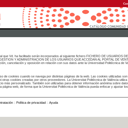
Cas
onal que Vd. ha facilitado serán incorporados al siguiente fichero FICHERO DE USUARIOS
inado a GESTION Y ADMINISTRACION DE LOS USUARIOS QUE ACCEDAN AL PORTAL DE VE
ación, cancelación y oposición en relación con sus datos ante la Universidad Politécnica de V
o de cookies cuando se navega por distintas páginas de la web. Las cookies utilizadas son
i otras cookies creadas por otros proveedores. La Universitat Politècnica de València utiliza
icio más personalizado. También son utilizadas para obtener información anónima sobre dato
ia página web, de forma que la Universitat Politècnica de València pueda enfocar y ajustar lo
tratación
::
Política de privacidad
::
Ayuda