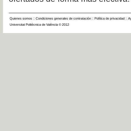
Quienes somos
::
Condiciones generales de contratación
::
Política de privacidad
::
A
Universitat Politècnica de València © 2012