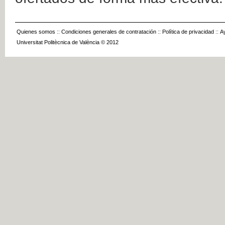
Quienes somos
::
Condiciones generales de contratación
::
Política de privacidad
::
A
Universitat Politècnica de València © 2012