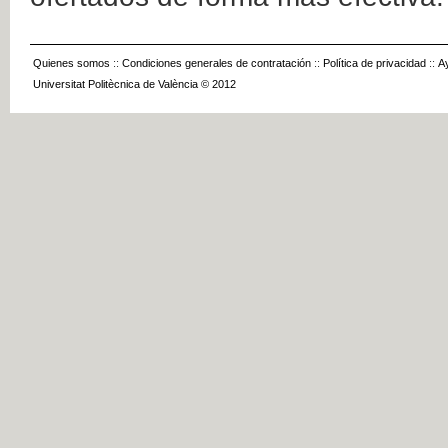
Quienes somos
::
Condiciones generales de contratación
::
Política de privacidad
::
A
Universitat Politècnica de València © 2012