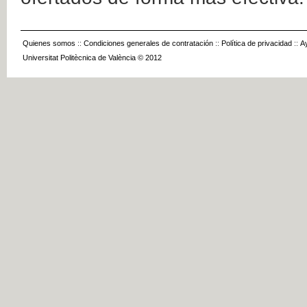
Quienes somos
::
Condiciones generales de contratación
::
Política de privacidad
::
A
Universitat Politècnica de València © 2012