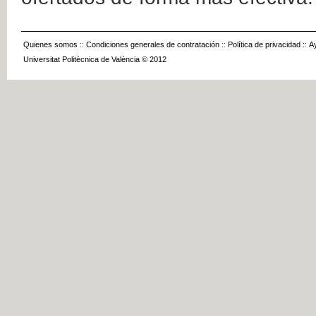
Quienes somos
::
Condiciones generales de contratación
::
Política de privacidad
::
A
Universitat Politècnica de València © 2012