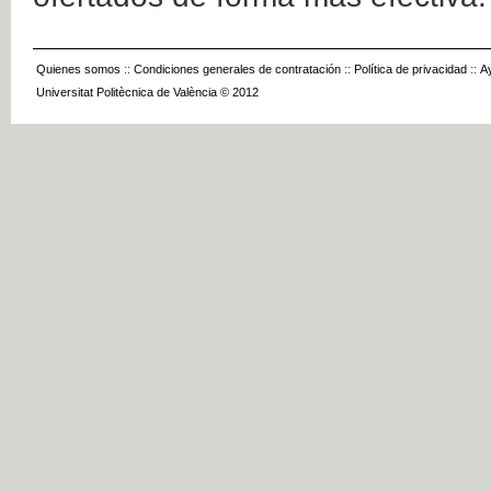
Quienes somos
::
Condiciones generales de contratación
::
Política de privacidad
::
A
Universitat Politècnica de València © 2012