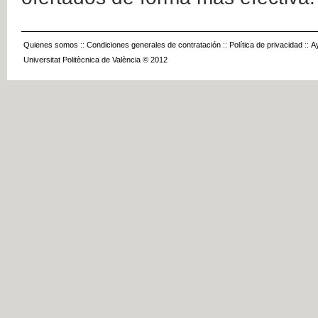
Quienes somos
::
Condiciones generales de contratación
::
Política de privacidad
::
A
Universitat Politècnica de València © 2012