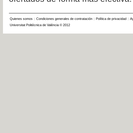
Quienes somos
::
Condiciones generales de contratación
::
Política de privacidad
::
A
Universitat Politècnica de València © 2012