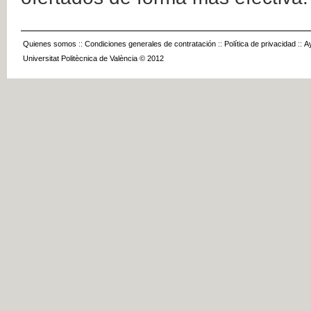
Quienes somos
::
Condiciones generales de contratación
::
Política de privacidad
::
A
Universitat Politècnica de València © 2012