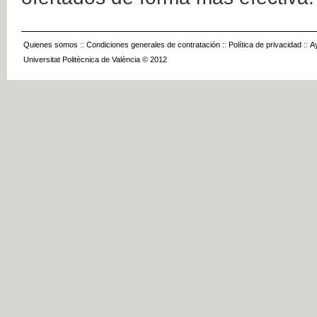
Quienes somos
::
Condiciones generales de contratación
::
Política de privacidad
::
A
Universitat Politècnica de València © 2012